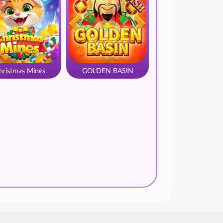
hristmas Mines
GOLDEN BASIN