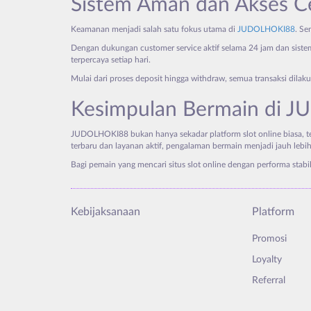
Sistem Aman dan Akses Ce
Keamanan menjadi salah satu fokus utama di
JUDOLHOKI88
. Se
Dengan dukungan customer service aktif selama 24 jam dan sist
terpercaya setiap hari.
Mulai dari proses deposit hingga withdraw, semua transaksi dila
Kesimpulan Bermain di 
JUDOLHOKI88 bukan hanya sekadar platform slot online biasa, t
terbaru dan layanan aktif, pengalaman bermain menjadi jauh lebi
Bagi pemain yang mencari situs slot online dengan performa sta
Kebijaksanaan
Platform
Promosi
Loyalty
Referral