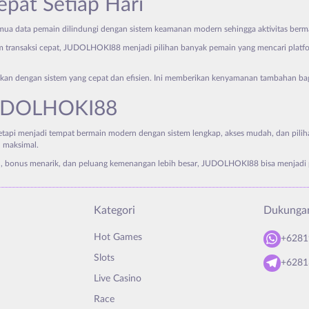
pat Setiap Hari
mua data pemain dilindungi dengan sistem keamanan modern sehingga aktivitas ber
em transaksi cepat, JUDOLHOKI88 menjadi pilihan banyak pemain yang mencari platf
kukan dengan sistem yang cepat dan efisien. Ini memberikan kenyamanan tambahan ba
JUDOLHOKI88
etapi menjadi tempat bermain modern dengan sistem lengkap, akses mudah, dan pil
h maksimal.
bil, bonus menarik, dan peluang kemenangan lebih besar, JUDOLHOKI88 bisa menjadi p
Kategori
Dukunga
Hot Games
+6281
Slots
+6281
Live Casino
Race