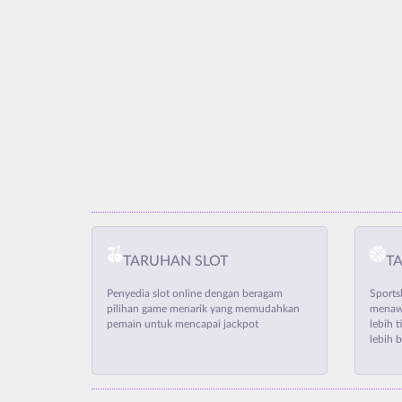
TARUHAN SLOT
T
Penyedia slot online dengan beragam
Sports
pilihan game menarik yang memudahkan
menawa
pemain untuk mencapai jackpot
lebih 
lebih 