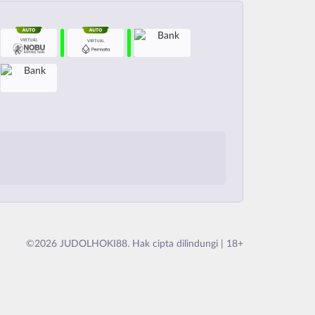
©2026 JUDOLHOKI88. Hak cipta dilindungi | 18+