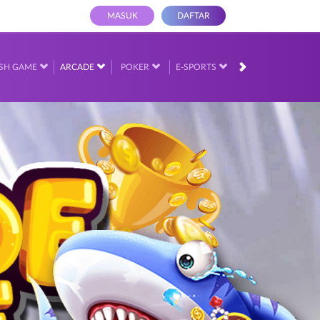
MASUK
DAFTAR
SH GAME
ARCADE
POKER
E-SPORTS
SABUNG AYAM