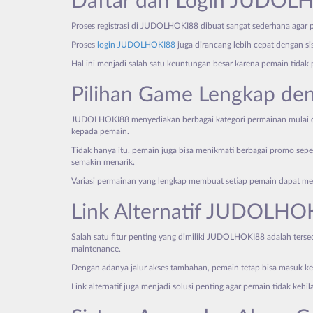
Daftar dan Login JUDOLH
Proses registrasi di JUDOLHOKI88 dibuat sangat sederhana agar 
Proses
login JUDOLHOKI88
juga dirancang lebih cepat dengan sis
Hal ini menjadi salah satu keuntungan besar karena pemain tidak p
Pilihan Game Lengkap de
JUDOLHOKI88 menyediakan berbagai kategori permainan mulai dari 
kepada pemain.
Tidak hanya itu, pemain juga bisa menikmati berbagai promo seper
semakin menarik.
Variasi permainan yang lengkap membuat setiap pemain dapat me
Link Alternatif JUDOLHOK
Salah satu fitur penting yang dimiliki JUDOLHOKI88 adalah tersed
maintenance.
Dengan adanya jalur akses tambahan, pemain tetap bisa masuk ke a
Link alternatif juga menjadi solusi penting agar pemain tidak ke