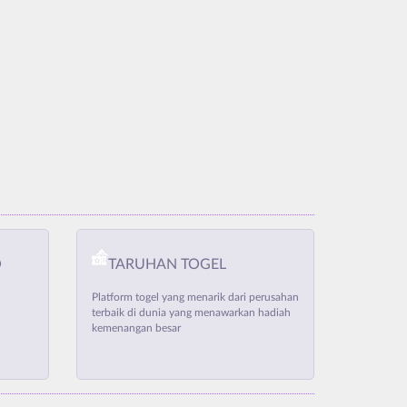
O
TARUHAN TOGEL
Platform togel yang menarik dari perusahan
terbaik di dunia yang menawarkan hadiah
kemenangan besar