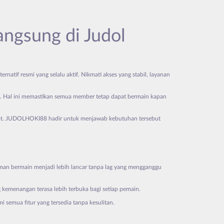
angsung di Judol
natif resmi yang selalu aktif. Nikmati akses yang stabil, layanan
. Hal ini memastikan semua member tetap dapat bermain kapan
kat. JUDOLHOKI88 hadir untuk menjawab kebutuhan tersebut
laman bermain menjadi lebih lancar tanpa lag yang mengganggu
ng kemenangan terasa lebih terbuka bagi setiap pemain.
emua fitur yang tersedia tanpa kesulitan.