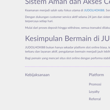
Sistem Aman dan Akses Ce
Keamanan menjadi salah satu fokus utama di
JUDOLHOKI88
. Se
Dengan dukungan customer service aktif selama 24 jam dan sist
terpercaya setiap hari.
Mulai dari proses deposit hingga withdraw, semua transaksi dila
Kesimpulan Bermain di 
JUDOLHOKI88 bukan hanya sekadar platform slot online biasa, t
terbaru dan layanan aktif, pengalaman bermain menjadi jauh lebi
Bagi pemain yang mencari situs slot online dengan performa sta
Kebijaksanaan
Platform
Promosi
Loyalty
Referral