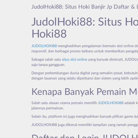
JudolHoki88: Situs Hoki Banjir Jp Daftar &
JudolHoki88: Situs Ho
Hoki88
JUDOLHOKI88
menghadirkan pengalaman bermain slot online denga
responsif, dan berbagai promo terbaru untuk memberikan pengala
Sebagai salah satu
situs slot online
yang banyak diminati, JUDOLH
saja tanpa gangguan.
Dengan perkembangan dunia digital yang semakin pesat, kebutu
dengan layanan yang selalu diperbarui dan sistem yang lebih opti
Kenapa Banyak Pemain 
Salah satu alasan utama pemain memilih
JUDOLHOKI88
adalah k
jalannya permainan.
Selain itu, platform ini juga menghadirkan banyak pilihan game da
JUDOLHOKI88 juga dikenal memiliki tampilan yang ramah penggu