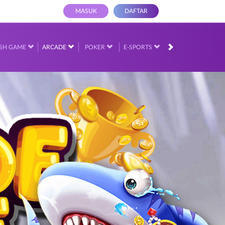
MASUK
DAFTAR
SH GAME
ARCADE
POKER
E-SPORTS
SABUNG AYAM