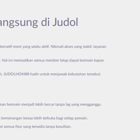
angsung di Judol
natif resmi yang selalu aktif. Nikmati akses yang stabil, layanan
. Hal ini memastikan semua member tetap dapat bermain kapan
kat. JUDOLHOKI88 hadir untuk menjawab kebutuhan tersebut
laman bermain menjadi lebih lancar tanpa lag yang mengganggu
ng kemenangan terasa lebih terbuka bagi setiap pemain.
emua fitur yang tersedia tanpa kesulitan.