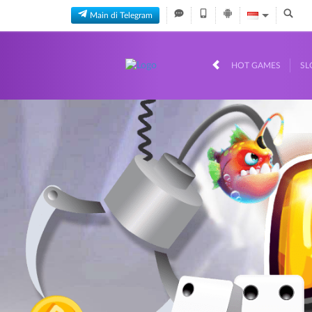
Main di Telegram
HOT GAMES
SL