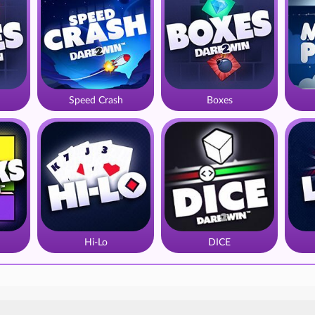
Speed Crash
Boxes
Hi-Lo
DICE