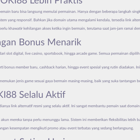
OKI88 Lebih Praktis
pemain baru bisa langsung memulai permainan. Hanya dengan beberapa langkah singka
tem yang responsif. Bahkan jika domain utama mengalami kendala, tersedia link altern
erlu khawatir kehilangan akses ketika ingin bermain, terutama saat jam-jam ramai denga
ngan Bonus Menarik
slot digital, live casino, sportsbook, hingga arcade game. Semua permainan dipilih 
ti bonus member baru, cashback harian, hingga event spesial yang rutin diadakan. In
nemukan jenis game sesuai gaya bermain masing-masing, baik yang suka tantangan be
I88 Selalu Aktif
ianya link alternatif resmi yang selalu aktif. Ini sangat membantu pemain saat domai
kun mereka tanpa perlu menunggu lama. Sistem ini memberikan fleksibilitas lebih bag
hilangan kesempatan mengikuti promo atau event terbatas yang sedang berlangsung.