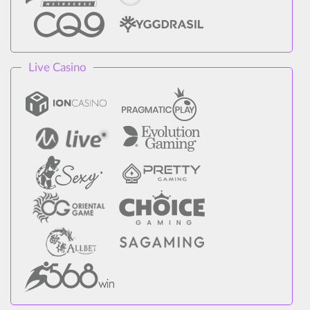
Live Casino