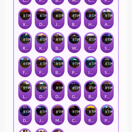
Crazy Bounty: Jackpot
Pinata Fest
Bunny to the Moon
Maya: Elemental Totem 2
Cai Shen Fortune
PUBG2
RTP
85%
RTP
86%
RTP
87%
RTP
81%
RTP
93%
RTP
94%
Xmas Gift Delight
Disco 777
Jumanji Bonanza
BlackJack21
Hungry Slime
Aztec: Bonus Hunt 2 Xmas
RTP
84%
RTP
84%
RTP
94%
RTP
87%
RTP
89%
RTP
93%
Rush Hour Gold
Kingyo Riches
Book of Safari
World Cup Final
Cat & Mouse
Starry Adventure
RTP
95%
RTP
92%
RTP
94%
RTP
84%
RTP
81%
RTP
84%
Football Fever
Fighting Bull
Big Net Bass
Phantom Multiplier
Infinity Ocean
Scale of Heaven: Anubis
RTP
81%
RTP
88%
RTP
90%
RTP
95%
RTP
81%
RTP
93%
Leprechaun’s Fortune
Disco 777 Hold and Win
Dark Ritual
Genie Mystery
Boom of Prosperity
Fantastic Beast
RTP
90%
RTP
87%
RTP
86%
RTP
83%
RTP
89%
RTP
94%
DJ Fever
Jewel Mastermind
Mace of Hercules
Cookie Hunter
Ramakien Blessing
Pirate Treasure Hunt