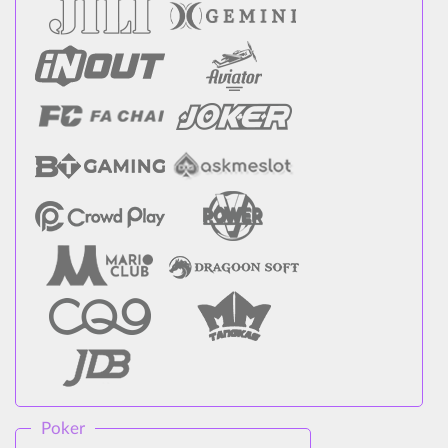
Poker