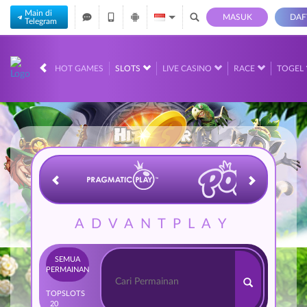
Main di
MASUK
DAF
Telegram
IDR
12,677,674,
HOT GAMES
SLOTS
LIVE CASINO
RACE
TOGEL
ADVANTPLAY
SEMUA
PERMAINAN
TOP
SLOTS
20