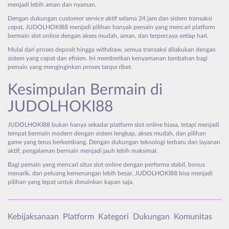
menjadi lebih aman dan nyaman.
Dengan dukungan customer service aktif selama 24 jam dan sistem transaksi
cepat, JUDOLHOKI88 menjadi pilihan banyak pemain yang mencari platform
bermain slot online dengan akses mudah, aman, dan terpercaya setiap hari.
Mulai dari proses deposit hingga withdraw, semua transaksi dilakukan dengan
sistem yang cepat dan efisien. Ini memberikan kenyamanan tambahan bagi
pemain yang menginginkan proses tanpa ribet.
Kesimpulan Bermain di
JUDOLHOKI88
JUDOLHOKI88 bukan hanya sekadar platform slot online biasa, tetapi menjadi
tempat bermain modern dengan sistem lengkap, akses mudah, dan pilihan
game yang terus berkembang. Dengan dukungan teknologi terbaru dan layanan
aktif, pengalaman bermain menjadi jauh lebih maksimal.
Bagi pemain yang mencari situs slot online dengan performa stabil, bonus
menarik, dan peluang kemenangan lebih besar, JUDOLHOKI88 bisa menjadi
pilihan yang tepat untuk dimainkan kapan saja.
Kebijaksanaan
Platform
Kategori
Dukungan
Komunitas