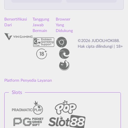
Bersertifikasi
Tanggung
Browser
Dari
Jawab
Yang
Bermain
Didukung
©2026 JUDOLHOKI88.
Hak cipta dilindungi | 18+
Platform Penyedia Layanan
Slots