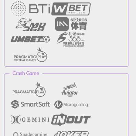
Crash Game