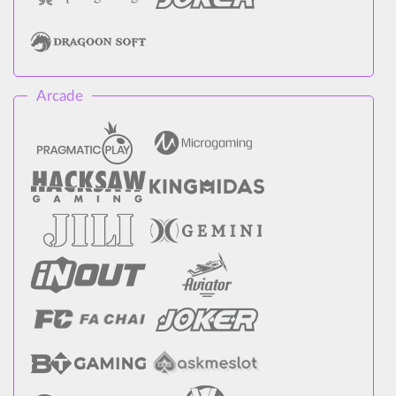
Arcade