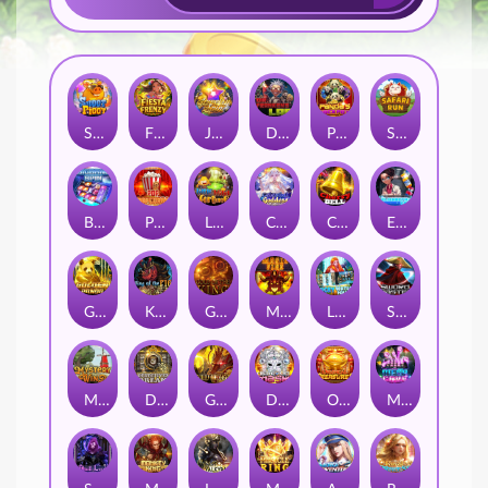
Shoot Piggy
Fiesta Frenzy
Jewely Spin
Dr.Franken’s Lab
Panda’s Jackpot
Safari Run
BigBang Spin
Pop Popcorns
Little Witch's Fortune
Celestial Goddess
Cherry Bell
Elizabeth Lab
Golden Panda
King of Pig
Gold of the King
Magic Fire
Lucky Waterfalls
Sword Master
Mystery Wind
Detective’s Dream
Gold Dragon
Diamond Mask
Oriental Treasures
Mega Cave