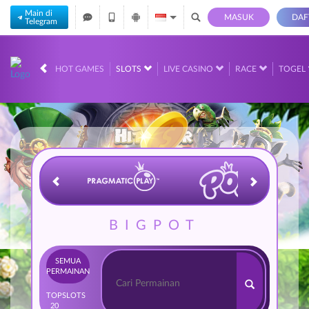
Main di
MASUK
DAF
Telegram
IDR
12,745,697,
HOT GAMES
SLOTS
LIVE CASINO
RACE
TOGEL
BIGPOT
SEMUA
PERMAINAN
TOP
SLOTS
20