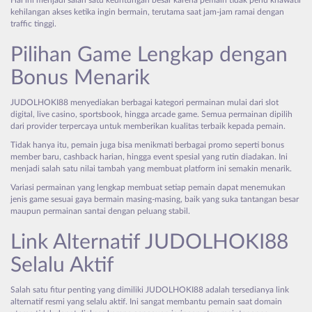
kehilangan akses ketika ingin bermain, terutama saat jam-jam ramai dengan
traffic tinggi.
Pilihan Game Lengkap dengan
Bonus Menarik
JUDOLHOKI88 menyediakan berbagai kategori permainan mulai dari slot
digital, live casino, sportsbook, hingga arcade game. Semua permainan dipilih
dari provider terpercaya untuk memberikan kualitas terbaik kepada pemain.
Tidak hanya itu, pemain juga bisa menikmati berbagai promo seperti bonus
member baru, cashback harian, hingga event spesial yang rutin diadakan. Ini
menjadi salah satu nilai tambah yang membuat platform ini semakin menarik.
Variasi permainan yang lengkap membuat setiap pemain dapat menemukan
jenis game sesuai gaya bermain masing-masing, baik yang suka tantangan besar
maupun permainan santai dengan peluang stabil.
Link Alternatif JUDOLHOKI88
Selalu Aktif
Salah satu fitur penting yang dimiliki JUDOLHOKI88 adalah tersedianya link
alternatif resmi yang selalu aktif. Ini sangat membantu pemain saat domain