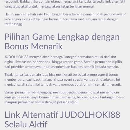
responsif. Bahkan jika domain utama mengalami kendala, tersedia link alternatif
yang tetap aktif untuk menjaga akses tetap berjalan normal.
Hal ini menjadi salah satu keuntungan besar karena pemain tidak perlu khawatir
kehilangan akses ketika ingin bermain, terutama saat jam-jam ramai dengan
traffic tinggi.
Pilihan Game Lengkap dengan
Bonus Menarik
JUDOLHOKI88 menyediakan berbagai kategori permainan mulai dari slot
digital, live casino, sportsbook, hingga arcade game. Semua permainan dipilih
dari provider terpercaya untuk memberikan kualitas terbaik kepada pemain.
Tidak hanya itu, pemain juga bisa menikmati berbagai promo seperti bonus
member baru, cashback harian, hingga event spesial yang rutin diadakan. Ini
menjadi salah satu nilai tambah yang membuat platform ini semakin menarik.
Variasi permainan yang lengkap membuat setiap pemain dapat menemukan
jenis game sesuai gaya bermain masing-masing, baik yang suka tantangan besar
maupun permainan santai dengan peluang stabil.
Link Alternatif JUDOLHOKI88
Selalu Aktif