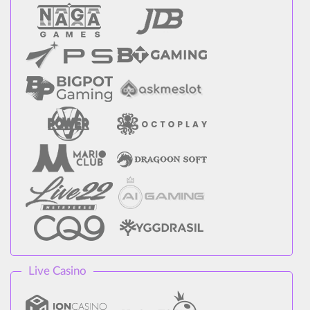
Live Casino