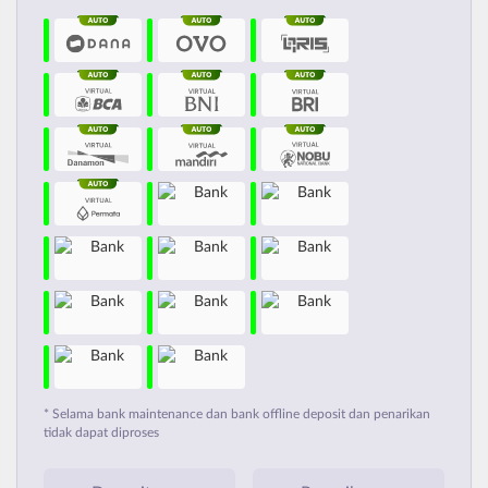
* Selama bank maintenance dan bank offline deposit dan penarikan
tidak dapat diproses