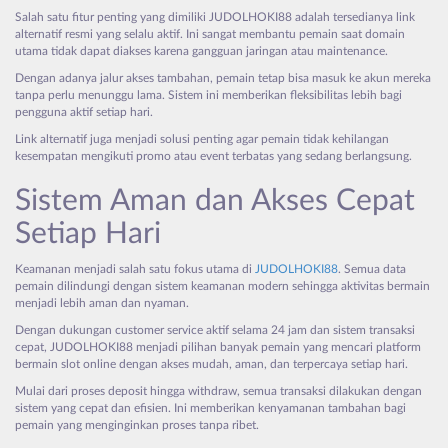
Salah satu fitur penting yang dimiliki JUDOLHOKI88 adalah tersedianya link
alternatif resmi yang selalu aktif. Ini sangat membantu pemain saat domain
utama tidak dapat diakses karena gangguan jaringan atau maintenance.
Dengan adanya jalur akses tambahan, pemain tetap bisa masuk ke akun mereka
tanpa perlu menunggu lama. Sistem ini memberikan fleksibilitas lebih bagi
pengguna aktif setiap hari.
Link alternatif juga menjadi solusi penting agar pemain tidak kehilangan
kesempatan mengikuti promo atau event terbatas yang sedang berlangsung.
Sistem Aman dan Akses Cepat
Setiap Hari
Keamanan menjadi salah satu fokus utama di
JUDOLHOKI88
. Semua data
pemain dilindungi dengan sistem keamanan modern sehingga aktivitas bermain
menjadi lebih aman dan nyaman.
Dengan dukungan customer service aktif selama 24 jam dan sistem transaksi
cepat, JUDOLHOKI88 menjadi pilihan banyak pemain yang mencari platform
bermain slot online dengan akses mudah, aman, dan terpercaya setiap hari.
Mulai dari proses deposit hingga withdraw, semua transaksi dilakukan dengan
sistem yang cepat dan efisien. Ini memberikan kenyamanan tambahan bagi
pemain yang menginginkan proses tanpa ribet.