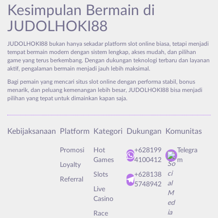
Kesimpulan Bermain di
JUDOLHOKI88
JUDOLHOKI88 bukan hanya sekadar platform slot online biasa, tetapi menjadi
tempat bermain modern dengan sistem lengkap, akses mudah, dan pilihan
game yang terus berkembang. Dengan dukungan teknologi terbaru dan layanan
aktif, pengalaman bermain menjadi jauh lebih maksimal.
Bagi pemain yang mencari situs slot online dengan performa stabil, bonus
menarik, dan peluang kemenangan lebih besar, JUDOLHOKI88 bisa menjadi
pilihan yang tepat untuk dimainkan kapan saja.
Kebijaksanaan
Platform
Kategori
Dukungan
Komunitas
Promosi
Hot
+628199
Telegra
Games
4100412
m
Loyalty
Slots
+628138
Referral
5748942
Live
Casino
Race