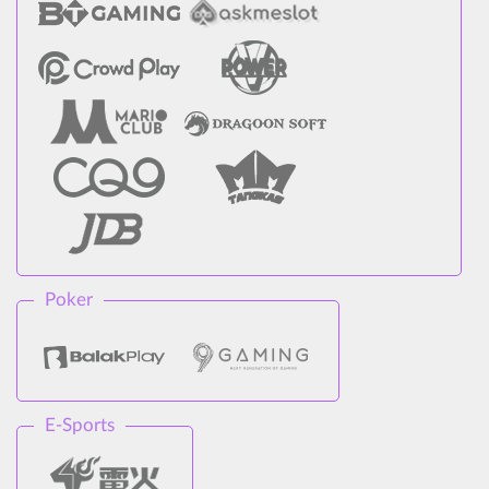
Poker
E-Sports