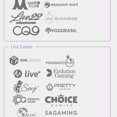
Live Casino