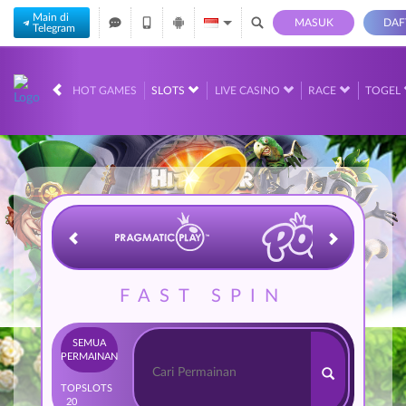
Main di
MASUK
DAF
Telegram
IDR
12,676,441,
HOT GAMES
SLOTS
LIVE CASINO
RACE
TOGEL
FAST SPIN
SEMUA
PERMAINAN
TOP
SLOTS
20