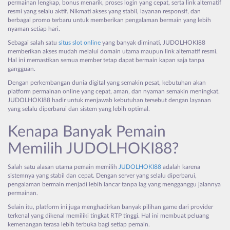
permainan lengkap, bonus menarik, proses login yang cepat, serta link alternatif
resmi yang selalu aktif. Nikmati akses yang stabil, layanan responsif, dan
berbagai promo terbaru untuk memberikan pengalaman bermain yang lebih
nyaman setiap hari.
Sebagai salah satu
situs slot online
yang banyak diminati, JUDOLHOKI88
memberikan akses mudah melalui domain utama maupun link alternatif resmi.
Hal ini memastikan semua member tetap dapat bermain kapan saja tanpa
gangguan.
Dengan perkembangan dunia digital yang semakin pesat, kebutuhan akan
platform permainan online yang cepat, aman, dan nyaman semakin meningkat.
JUDOLHOKI88 hadir untuk menjawab kebutuhan tersebut dengan layanan
yang selalu diperbarui dan sistem yang lebih optimal.
Kenapa Banyak Pemain
Memilih JUDOLHOKI88?
Salah satu alasan utama pemain memilih
JUDOLHOKI88
adalah karena
sistemnya yang stabil dan cepat. Dengan server yang selalu diperbarui,
pengalaman bermain menjadi lebih lancar tanpa lag yang mengganggu jalannya
permainan.
Selain itu, platform ini juga menghadirkan banyak pilihan game dari provider
terkenal yang dikenal memiliki tingkat RTP tinggi. Hal ini membuat peluang
kemenangan terasa lebih terbuka bagi setiap pemain.