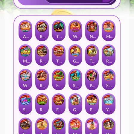
Adventure To The West
Royale House
The Great Safari
Wild Calavera
Neko Riches
Mahjong Princess
Mushroom Bandit
Roma
The Nutcrackers
Golden Moon Empire
The Maya Myth
Royal Katt
Wild Wet Win
Ranger Showdown
Fruits Mania
Spirit of the Sea
Poker Ways
Summer Splash Paradise
Space Conquest
Rich Cai Shen
Fortune Jewels III
Goal Go Win
Pai Gow Ways
Yeti Boom