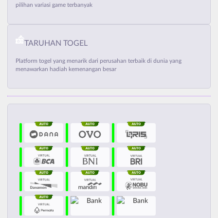
pilihan variasi game terbanyak
TARUHAN TOGEL
Platform togel yang menarik dari perusahan terbaik di dunia yang
menawarkan hadiah kemenangan besar