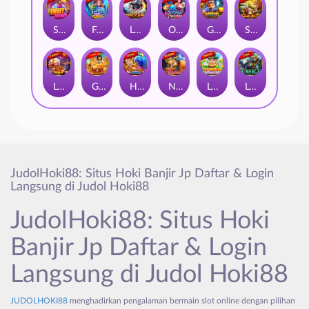
Sweet Frenzy
Frosty and Flamy
Legend Of Eagle
Oceanic Melodies
Guardian of the Museum
Safari Blitz
Legend of Nian
Goddess Of Egypt
Heavenly Fortunes
Nutty Riches
Leprechaun Bonanza
Loki
JudolHoki88: Situs Hoki Banjir Jp Daftar & Login
Langsung di Judol Hoki88
JudolHoki88: Situs Hoki
Banjir Jp Daftar & Login
Langsung di Judol Hoki88
JUDOLHOKI88
menghadirkan pengalaman bermain slot online dengan pilihan