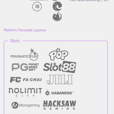
Platform Penyedia Layanan
Slots