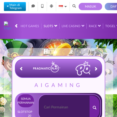
Main di
MASUK
DAF
Telegram
IDR
12,702,291,
HOT GAMES
SLOTS
LIVE CASINO
RACE
TOGEL
AIGAMING
SEMUA
PERMAINAN
SLOTS
TOP
20