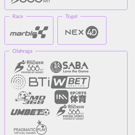
Race
Togel
Olahraga