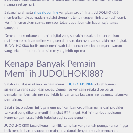
nyaman setiap hari.
Sebagai salah satu
situs slot online
yang banyak diminati, JUDOLHOKI88
memberikan akses mudah melalui domain utama maupun link alternatif resmi.
Hal ini memastikan semua member tetap dapat bermain kapan saja tanpa
gangguan.
Dengan perkembangan dunia digital yang semakin pesat, kebutuhan akan
platform permainan online yang cepat, aman, dan nyaman semakin meningkat.
JUDOLHOKI88 hadir untuk menjawab kebutuhan tersebut dengan layanan
yang selalu diperbarui dan sistem yang lebih optimal.
Kenapa Banyak Pemain
Memilih JUDOLHOKI88?
Salah satu alasan utama pemain memilih
JUDOLHOKI88
adalah karena
sistemnya yang stabil dan cepat. Dengan server yang selalu diperbarui,
pengalaman bermain menjadi lebih lancar tanpa lag yang mengganggu jalannya
permainan.
Selain itu, platform ini juga menghadirkan banyak pilihan game dari provider
terkenal yang dikenal memiliki tingkat RTP tinggi. Hal ini membuat peluang
kemenangan terasa lebih terbuka bagi setiap pemain.
JUDOLHOKI88 juga dikenal memiliki tampilan yang ramah pengguna, sehingga
baik pemain baru maupun pemain lama dapat dengan mudah memahami