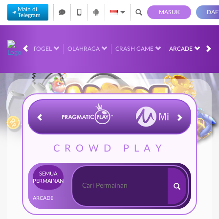
Main di
MASUK
DAF
Telegram
RACE
TOGEL
OLAHRAGA
CRASH GAME
ARCADE
PO
CROWD PLAY
SEMUA
PERMAINAN
ARCADE