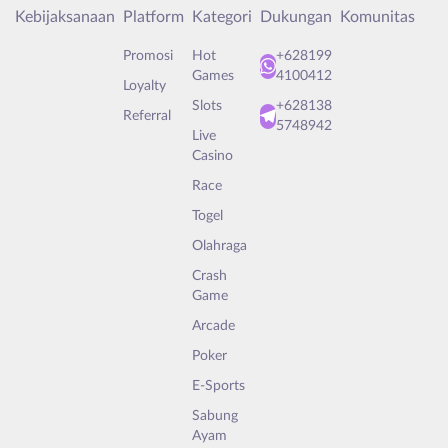
Kebijaksanaan
Platform
Kategori
Dukungan
Komunitas
Promosi
Hot
+628199
Games
4100412
Loyalty
Slots
+628138
Referral
5748942
Live
Casino
Race
Togel
Olahraga
Crash
Game
Arcade
Poker
E-Sports
Sabung
Ayam