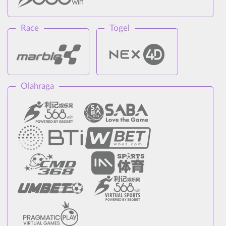
Race
Togel
Olahraga