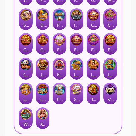
JiXiangRuYi(H5)
F-88Treasures(H5)
PINE OF PLINKO 2
FA DA CAI(H5)
G-BloomingRiches
MANEKI NEKO(H5)
Super Ace2+
Dragon Arena
Plinko2
(H5)Outlawed Heroes
C-88Drum(H5)
C-88Flower(H5)
C-88Riches(H5)
C-88Treasures(H5)
F-88Diamond(H5)
F-88Drum(H5)
F-88Flower(H5)
F-88Riches(H5)
Gold Panda(H5)
JourneyToTheWest
King-777
L-DragonRiches
L-EmperorTreasure
L-EyesOfFortune
L-GoldenToad
LuckyFish
Plinko3
Super Ace+
Triple Fish(H5)
VIP Club
Water Margin(H5)
XiBoBA