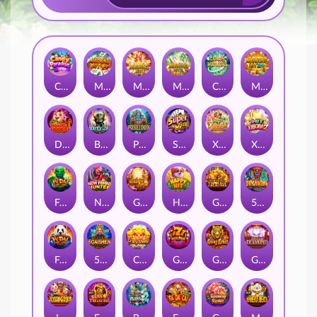
Candy Paradise 2048
Mahjong Hit +
Mahjong Hit
Mahjong Hit 2
Crazy Mahjong
Mahjong Hit 2+
DuoFuDuoCai
Bounty Loki
Poseidon
Super Ace
XiBoBa Hit
XiBoBa Hit2
Fu Dai Lian Lian-Dragon
New-Fishing Hunter
G-GoldenDrum
Happy Hit
G-InfiniteTreasure
5 Dragons(H5)
Fu Dai Lian Lian-Panda
5 CaiShen(H5)
Crazy Sheep
Golden 777(H5)
G-RollingRiches
G-DazzlingDiamond