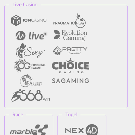
Live Casino
Race
Togel