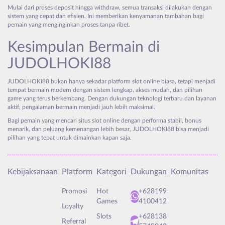
Mulai dari proses deposit hingga withdraw, semua transaksi dilakukan dengan
sistem yang cepat dan efisien. Ini memberikan kenyamanan tambahan bagi
pemain yang menginginkan proses tanpa ribet.
Kesimpulan Bermain di
JUDOLHOKI88
JUDOLHOKI88 bukan hanya sekadar platform slot online biasa, tetapi menjadi
tempat bermain modern dengan sistem lengkap, akses mudah, dan pilihan
game yang terus berkembang. Dengan dukungan teknologi terbaru dan layanan
aktif, pengalaman bermain menjadi jauh lebih maksimal.
Bagi pemain yang mencari situs slot online dengan performa stabil, bonus
menarik, dan peluang kemenangan lebih besar, JUDOLHOKI88 bisa menjadi
pilihan yang tepat untuk dimainkan kapan saja.
Kebijaksanaan
Platform
Kategori
Dukungan
Komunitas
Promosi
Hot
+628199
Games
4100412
Loyalty
Slots
+628138
Referral