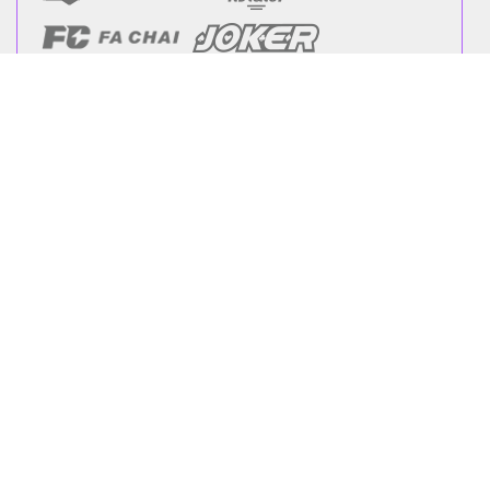
Poker