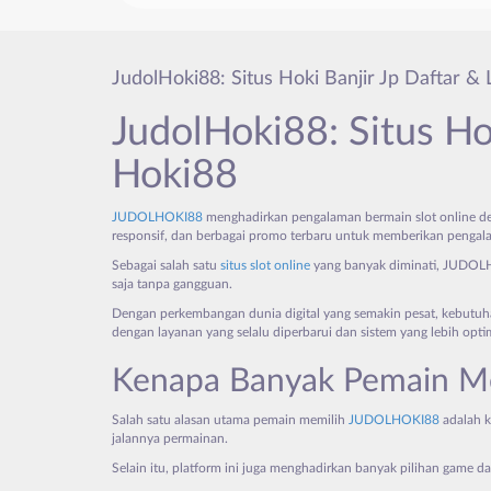
JudolHoki88: Situs Hoki Banjir Jp Daftar &
JudolHoki88: Situs Ho
Hoki88
JUDOLHOKI88
menghadirkan pengalaman bermain slot online denga
responsif, dan berbagai promo terbaru untuk memberikan pengala
Sebagai salah satu
situs slot online
yang banyak diminati, JUDOLH
saja tanpa gangguan.
Dengan perkembangan dunia digital yang semakin pesat, kebutu
dengan layanan yang selalu diperbarui dan sistem yang lebih opti
Kenapa Banyak Pemain 
Salah satu alasan utama pemain memilih
JUDOLHOKI88
adalah k
jalannya permainan.
Selain itu, platform ini juga menghadirkan banyak pilihan game da