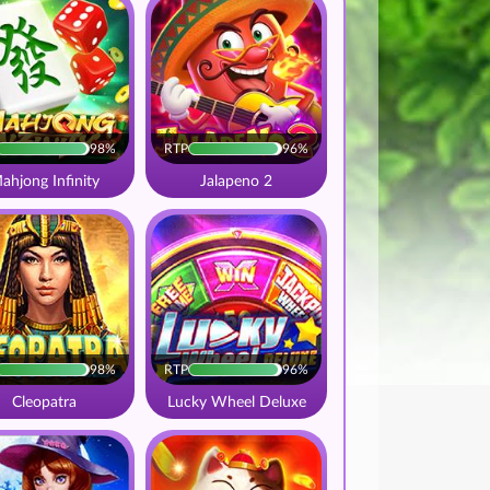
98%
RTP
96%
ahjong Infinity
Jalapeno 2
98%
RTP
96%
Cleopatra
Lucky Wheel Deluxe