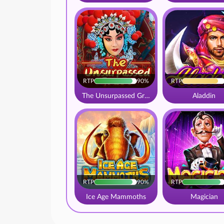
RTP
90%
RTP
The Unsurpassed Grace
Aladdin
RTP
90%
RTP
Ice Age Mammoths
Magician