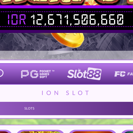
IDR
12,671,506,660
ION SLOT
SLOTS