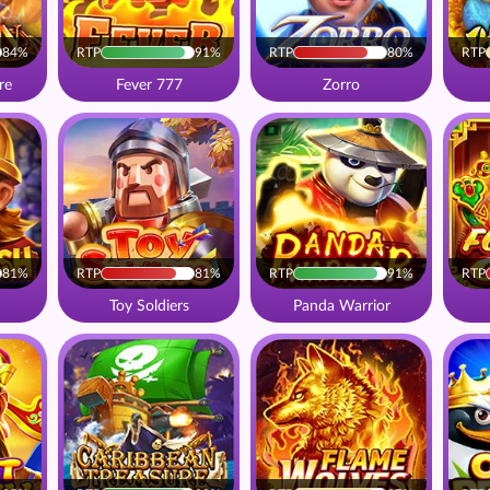
84%
RTP
91%
RTP
80%
RTP
re
Fever 777
Zorro
81%
RTP
81%
RTP
91%
RTP
Toy Soldiers
Panda Warrior