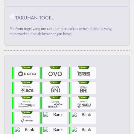
TARUHAN TOGEL
Platform togel yang menarik dari perusahan terbaik di dunia yang
menawarkan hadiah kemenangan besar