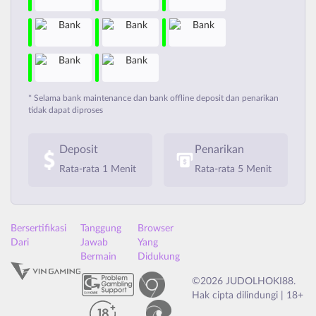
* Selama bank maintenance dan bank offline deposit dan penarikan
tidak dapat diproses
Deposit
Penarikan
Rata-rata 1 Menit
Rata-rata 5 Menit
Bersertifikasi
Tanggung
Browser
Dari
Jawab
Yang
Bermain
Didukung
©2026 JUDOLHOKI88.
Hak cipta dilindungi | 18+