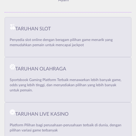
Ayam
TARUHAN SLOT
Penyedia slot online dengan beragam pilihan game menarik yang
memudahkan pemain untuk mencapai jackpot
TARUHAN OLAHRAGA
Sportsbook Gaming Platform Terbaik menawarkan lebih banyak game,
odds yang lebih tinggi, dan menyediakan pilihan yang lebih banyak
untuk pemain.
TARUHAN LIVE KASINO
Platform Pilihan bagi perusahaan-perusahaan terbaik di dunia, dengan
pilihan variasi game terbanyak