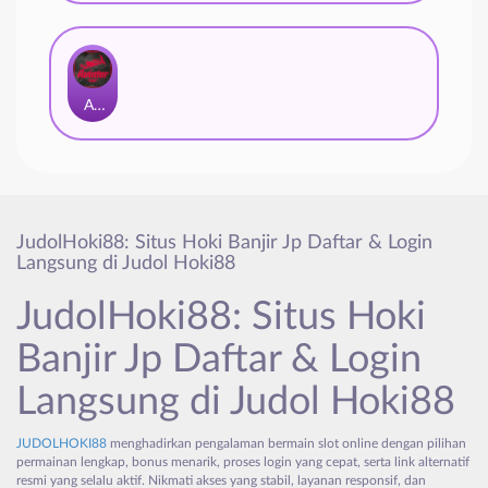
Aviator
JudolHoki88: Situs Hoki Banjir Jp Daftar & Login
Langsung di Judol Hoki88
JudolHoki88: Situs Hoki
Banjir Jp Daftar & Login
Langsung di Judol Hoki88
JUDOLHOKI88
menghadirkan pengalaman bermain slot online dengan pilihan
permainan lengkap, bonus menarik, proses login yang cepat, serta link alternatif
resmi yang selalu aktif. Nikmati akses yang stabil, layanan responsif, dan