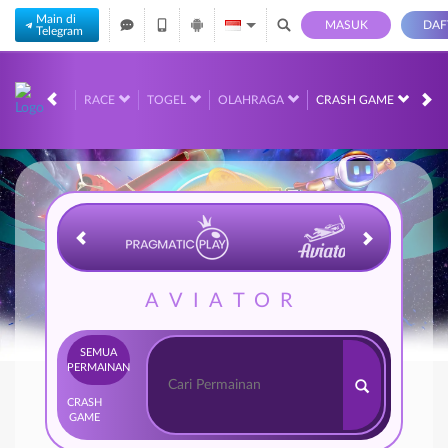
Main di
MASUK
DAF
Telegram
VE CASINO
RACE
TOGEL
OLAHRAGA
CRASH GAME
AR
AVIATOR
SEMUA
PERMAINAN
CRASH
GAME