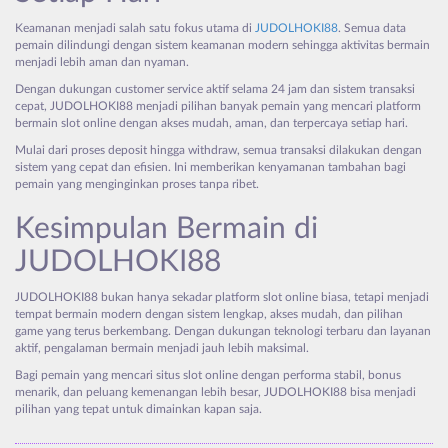
Keamanan menjadi salah satu fokus utama di
JUDOLHOKI88
. Semua data
pemain dilindungi dengan sistem keamanan modern sehingga aktivitas bermain
menjadi lebih aman dan nyaman.
Dengan dukungan customer service aktif selama 24 jam dan sistem transaksi
cepat, JUDOLHOKI88 menjadi pilihan banyak pemain yang mencari platform
bermain slot online dengan akses mudah, aman, dan terpercaya setiap hari.
Mulai dari proses deposit hingga withdraw, semua transaksi dilakukan dengan
sistem yang cepat dan efisien. Ini memberikan kenyamanan tambahan bagi
pemain yang menginginkan proses tanpa ribet.
Kesimpulan Bermain di
JUDOLHOKI88
JUDOLHOKI88 bukan hanya sekadar platform slot online biasa, tetapi menjadi
tempat bermain modern dengan sistem lengkap, akses mudah, dan pilihan
game yang terus berkembang. Dengan dukungan teknologi terbaru dan layanan
aktif, pengalaman bermain menjadi jauh lebih maksimal.
Bagi pemain yang mencari situs slot online dengan performa stabil, bonus
menarik, dan peluang kemenangan lebih besar, JUDOLHOKI88 bisa menjadi
pilihan yang tepat untuk dimainkan kapan saja.