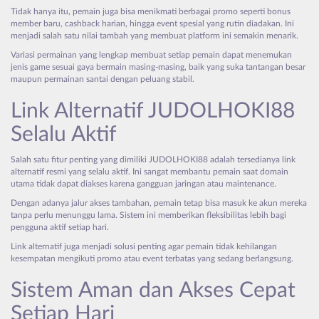
Tidak hanya itu, pemain juga bisa menikmati berbagai promo seperti bonus
member baru, cashback harian, hingga event spesial yang rutin diadakan. Ini
menjadi salah satu nilai tambah yang membuat platform ini semakin menarik.
Variasi permainan yang lengkap membuat setiap pemain dapat menemukan
jenis game sesuai gaya bermain masing-masing, baik yang suka tantangan besar
maupun permainan santai dengan peluang stabil.
Link Alternatif JUDOLHOKI88
Selalu Aktif
Salah satu fitur penting yang dimiliki JUDOLHOKI88 adalah tersedianya link
alternatif resmi yang selalu aktif. Ini sangat membantu pemain saat domain
utama tidak dapat diakses karena gangguan jaringan atau maintenance.
Dengan adanya jalur akses tambahan, pemain tetap bisa masuk ke akun mereka
tanpa perlu menunggu lama. Sistem ini memberikan fleksibilitas lebih bagi
pengguna aktif setiap hari.
Link alternatif juga menjadi solusi penting agar pemain tidak kehilangan
kesempatan mengikuti promo atau event terbatas yang sedang berlangsung.
Sistem Aman dan Akses Cepat
Setiap Hari