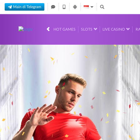
Main di Telegram
HOT GAMES
SLOTS
LIVE CASINO
R