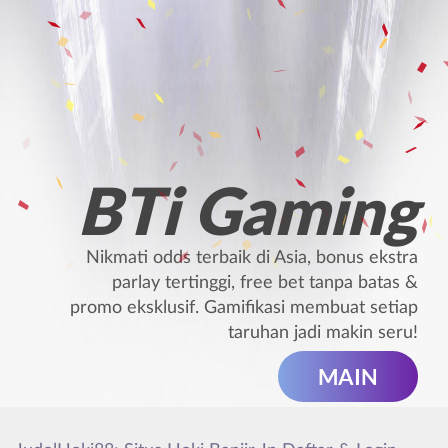
BTi Gaming
Nikmati odds terbaik di Asia, bonus ekstra
parlay tertinggi, free bet tanpa batas &
promo eksklusif. Gamifikasi membuat setiap
taruhan jadi makin seru!
MAIN