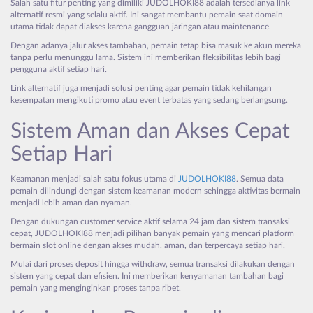
Salah satu fitur penting yang dimiliki JUDOLHOKI88 adalah tersedianya link
alternatif resmi yang selalu aktif. Ini sangat membantu pemain saat domain
utama tidak dapat diakses karena gangguan jaringan atau maintenance.
Dengan adanya jalur akses tambahan, pemain tetap bisa masuk ke akun mereka
tanpa perlu menunggu lama. Sistem ini memberikan fleksibilitas lebih bagi
pengguna aktif setiap hari.
Link alternatif juga menjadi solusi penting agar pemain tidak kehilangan
kesempatan mengikuti promo atau event terbatas yang sedang berlangsung.
Sistem Aman dan Akses Cepat
Setiap Hari
Keamanan menjadi salah satu fokus utama di
JUDOLHOKI88
. Semua data
pemain dilindungi dengan sistem keamanan modern sehingga aktivitas bermain
menjadi lebih aman dan nyaman.
Dengan dukungan customer service aktif selama 24 jam dan sistem transaksi
cepat, JUDOLHOKI88 menjadi pilihan banyak pemain yang mencari platform
bermain slot online dengan akses mudah, aman, dan terpercaya setiap hari.
Mulai dari proses deposit hingga withdraw, semua transaksi dilakukan dengan
sistem yang cepat dan efisien. Ini memberikan kenyamanan tambahan bagi
pemain yang menginginkan proses tanpa ribet.