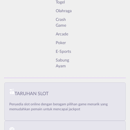
Togel
Olahraga
Crash
Game
Arcade
Poker
E-Sports
Sabung
Ayam
TARUHAN SLOT
Penyedia slot online dengan beragam pilihan game menarik yang
memudahkan pemain untuk mencapai jackpot