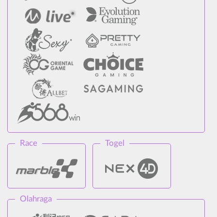
Race
Togel
Olahraga