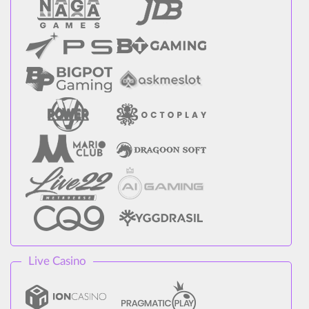
Live Casino