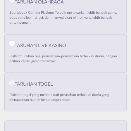
TARUHAN OLAHRAGA
Sportsbook Gaming Platform Terbaik menawarkan lebih banyak game,
odds yang lebih tinggi, dan menyediakan pilihan yang lebih banyak
untuk pemain.
TARUHAN LIVE KASINO
Platform Pilihan bagi perusahaan-perusahaan terbaik di dunia, dengan
pilihan variasi game terbanyak
TARUHAN TOGEL
Platform togel yang menarik dari perusahan terbaik di dunia yang
menawarkan hadiah kemenangan besar